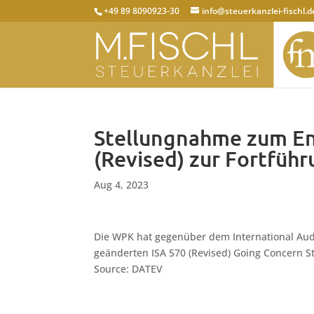
+49 89 8090923-30
info@steuerkanzlei-fischl.d
Stellungnahme zum En
(Revised) zur Fortfüh
Aug 4, 2023
Die WPK hat gegenüber dem International Aud
geänderten ISA 570 (Revised) Going Concern 
Source: DATEV