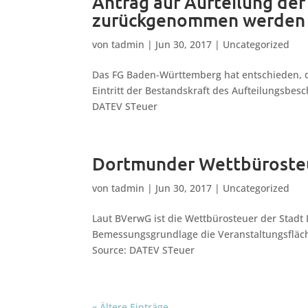
Antrag auf Aufteilung de
zurückgenommen werden
von
tadmin
|
Jun 30, 2017
|
Uncategorized
Das FG Baden-Württemberg hat entschieden, d
Eintritt der Bestandskraft des Aufteilungsbe
DATEV STeuer
Dortmunder Wettbürosteu
von
tadmin
|
Jun 30, 2017
|
Uncategorized
Laut BVerwG ist die Wettbürosteuer der Stadt
Bemessungsgrundlage die Veranstaltungsfläche u
Source: DATEV STeuer
« Ältere Einträge