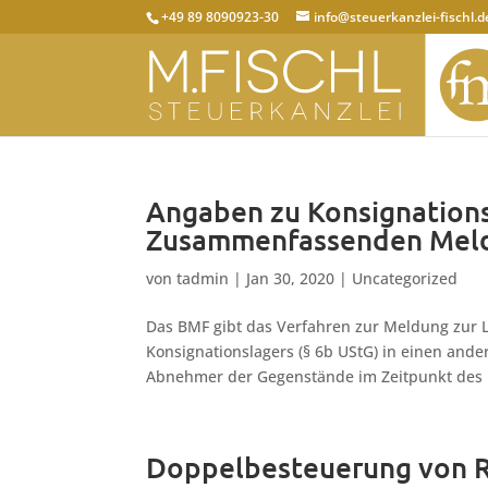
+49 89 8090923-30
info@steuerkanzlei-fischl.d
Angaben zu Konsignationsl
Zusammenfassenden Meld
von
tadmin
|
Jan 30, 2020
|
Uncategorized
Das BMF gibt das Verfahren zur Meldung zur 
Konsignationslagers (§ 6b UStG) in einen and
Abnehmer der Gegenstände im Zeitpunkt des 
Doppelbesteuerung von 