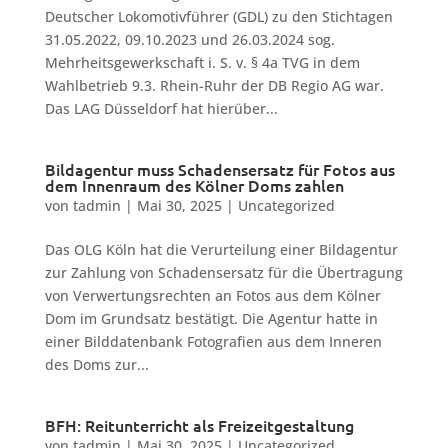
Deutscher Lokomotivführer (GDL) zu den Stichtagen
31.05.2022, 09.10.2023 und 26.03.2024 sog.
Mehrheitsgewerkschaft i. S. v. § 4a TVG in dem
Wahlbetrieb 9.3. Rhein-Ruhr der DB Regio AG war.
Das LAG Düsseldorf hat hierüber...
Bildagentur muss Schadensersatz für Fotos aus
dem Innenraum des Kölner Doms zahlen
von
tadmin
|
Mai 30, 2025
|
Uncategorized
Das OLG Köln hat die Verurteilung einer Bildagentur
zur Zahlung von Schadensersatz für die Übertragung
von Verwertungsrechten an Fotos aus dem Kölner
Dom im Grundsatz bestätigt. Die Agentur hatte in
einer Bilddatenbank Fotografien aus dem Inneren
des Doms zur...
BFH: Reitunterricht als Freizeitgestaltung
von
tadmin
|
Mai 30, 2025
|
Uncategorized