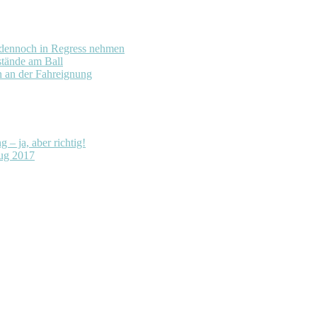
 dennoch in Regress nehmen
stände am Ball
n an der Fahreignung
– ja, aber richtig!
ug 2017