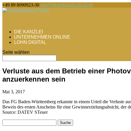
+49 89 8090923-30
info@steuerkanzlei-fischl.de
DIE KANZLEI
UNTERNEHMEN ONLINE
LOHN DIGITAL
Seite wählen
Verluste aus dem Betrieb einer Photo
anzuerkennen sein
Mai 3, 2017
Das FG Baden-Württemberg erkannte in einem Urteil die Verluste aus
Beweis des ersten Anscheins für eine Gewinnerzielungsabsicht, der d
Source: DATEV STeuer
Suche
nach: