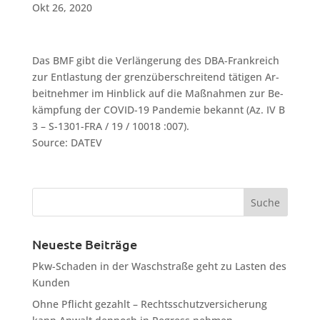
Okt 26, 2020
Das BMF gibt die Verlängerung des DBA-Frankreich
zur Ent­las­tung der grenz­über­schrei­tend tä­ti­gen Ar­
beit­neh­mer im Hinblick auf die Maß­nah­men zur Be­
kämp­fung der COVID-19 Pande­mie bekannt (Az. IV B
3 – S-1301-FRA / 19 / 10018 :007).
Source: DATEV
Neueste Beiträge
Pkw-Schaden in der Waschstraße geht zu Lasten des
Kunden
Ohne Pflicht gezahlt – Rechtsschutzversicherung