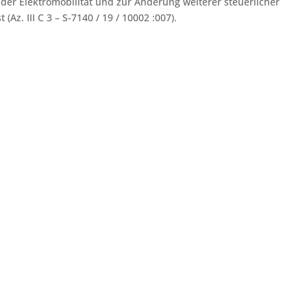
der Elektromobilität und zur Änderung weiterer steuerlicher
z. III C 3 – S-7140 / 19 / 10002 :007).