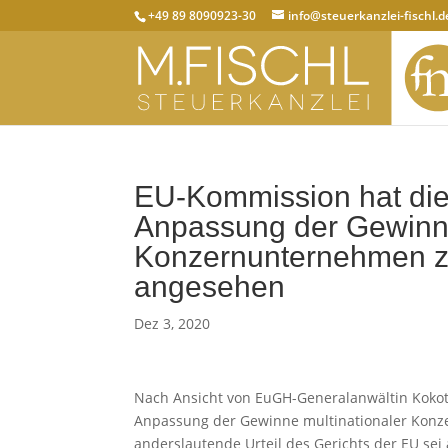
+49 89 8090923-30
info@steuerkanzlei-fischl.d
EU-Kommission hat die 
Anpassung der Gewinne
Konzernunternehmen zu
angesehen
Dez 3, 2020
Nach Ansicht von EuGH-Generalanwältin Kokott
Anpassung der Gewinne multinationaler Konz
anderslautende Urteil des Gerichts der EU se