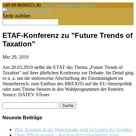
+49 89 8090923-30
info@steuerkanzlei-fischl.de
Seite wählen
ETAF-Konferenz zu "Future Trends of
Taxation"
Mrz 29, 2019
Am 20.03.2019 stellte die ETAF das Thema „Future Trends of
Taxation“ auf ihrer jährlichen Konferenz zur Debatte. Im Detail ging
es u. a. um die stufenweise Abschaffung der Einstimmigkeit im
Steuerbereich, zum Einfluss des BREXITs auf die EU-Steuerpolitik
oder zum Thema Steuern in den Wahlprogrammen der Parteien.
Source: DATEV STeuer
Suche
nach:
Neueste Beiträge
Pkw-Schaden in der Waschstraße geht zu Lasten des Kunden
Ohne Pflicht gezahlt – Rechtsschutzversicherung kann