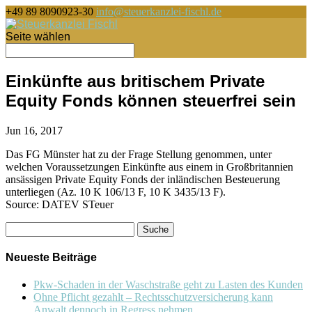
+49 89 8090923-30
info@steuerkanzlei-fischl.de
Seite wählen
Einkünfte aus britischem Private
Equity Fonds können steuerfrei sein
Jun 16, 2017
Das FG Münster hat zu der Frage Stellung genommen, unter
welchen Voraussetzungen Einkünfte aus einem in Großbritannien
ansässigen Private Equity Fonds der inländischen Besteuerung
unterliegen (Az. 10 K 106/13 F, 10 K 3435/13 F).
Source: DATEV STeuer
Suche
nach:
Neueste Beiträge
Pkw-Schaden in der Waschstraße geht zu Lasten des Kunden
Ohne Pflicht gezahlt – Rechtsschutzversicherung kann
Anwalt dennoch in Regress nehmen