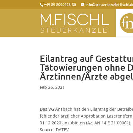
+49 89 8090923-30
info@steuerkanzlei-fischl.d
Eilantrag auf Gestatt
Tätowierungen ohne D
Ärztinnen/Ärzte abge
Feb 26, 2021
Das VG Ansbach hat den Eilantrag der Betreib
fehlender ärztlicher Approbation Laserentf
31.12.2020 anzubieten (Az. AN 14 E 21.00061).
Source: DATEV