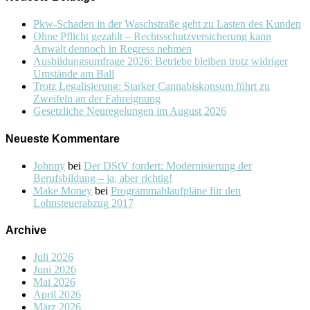
Pkw-Schaden in der Waschstraße geht zu Lasten des Kunden
Ohne Pflicht gezahlt – Rechtsschutzversicherung kann
Anwalt dennoch in Regress nehmen
Ausbildungsumfrage 2026: Betriebe bleiben trotz widriger
Umstände am Ball
Trotz Legalisierung: Starker Cannabiskonsum führt zu
Zweifeln an der Fahreignung
Gesetzliche Neuregelungen im August 2026
Neueste Kommentare
Johnny
bei
Der DStV fordert: Modernisierung der
Berufsbildung – ja, aber richtig!
Make Money
bei
Programmablaufpläne für den
Lohnsteuerabzug 2017
Archive
Juli 2026
Juni 2026
Mai 2026
April 2026
März 2026