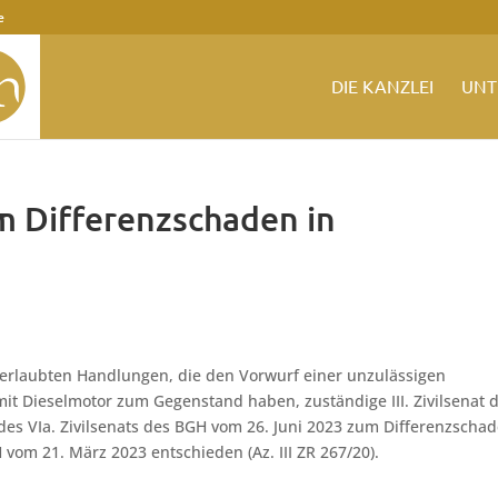
e
DIE KANZLEI
UNT
m Differenzschaden in
nerlaubten Handlungen, die den Vorwurf einer unzulässigen
it Dieselmotor zum Gegenstand haben, zuständige III. Zivilsenat 
es VIa. Zivilsenats des BGH vom 26. Juni 2023 zum Differenzscha
 vom 21. März 2023 entschieden (Az. III ZR 267/20).