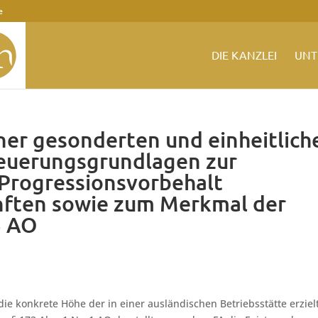
e
DIE KANZLEI
UNT
ner gesonderten und einheitlich
teuerungsgrundlagen zur
 Progressionsvorbehalt
nften sowie zum Merkmal der
3 AO
die konkrete Höhe der in einer ausländischen Betriebsstätte erziel