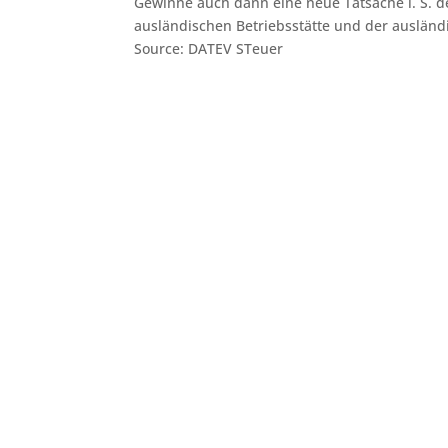
Gewinne auch dann eine neue Tatsache i. S. de
ausländischen Betriebsstätte und der ausländ
Source: DATEV STeuer