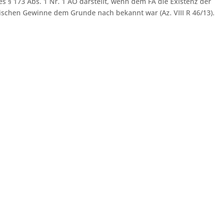
s § 173 Abs. 1 Nr. 1 AO darstellt, wenn dem FA die Existenz der
ischen Gewinne dem Grunde nach bekannt war (Az. VIII R 46/13).