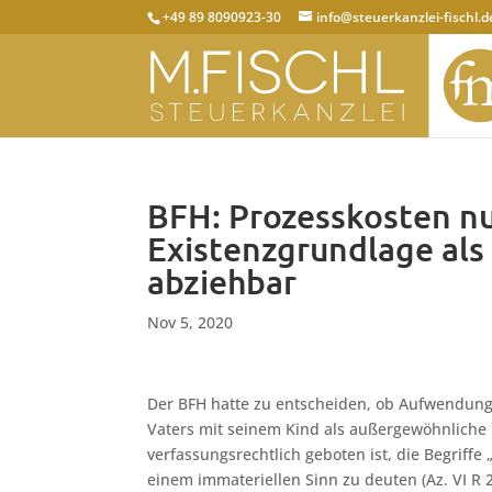
+49 89 8090923-30
info@steuerkanzlei-fischl.d
BFH: Prozesskosten nu
Existenzgrundlage al
abziehbar
Nov 5, 2020
Der BFH hatte zu entscheiden, ob Aufwendung
Vaters mit seinem Kind als außergewöhnliche B
verfassungsrechtlich geboten ist, die Begriff
einem immateriellen Sinn zu deuten (Az. VI R 2