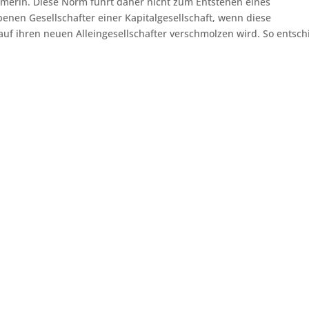
erin. Diese Norm führt daher nicht zum Entstehen eines
nen Gesellschafter einer Kapitalgesellschaft, wenn diese
uf ihren neuen Alleingesellschafter verschmolzen wird. So entsch