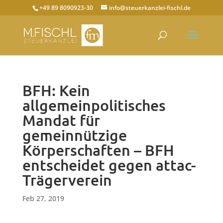
+49 89 8090923-30
info@steuerkanzlei-fischl.de
BFH: Kein
allgemeinpolitisches
Mandat für
gemeinnützige
Körperschaften – BFH
entscheidet gegen attac-
Trägerverein
Feb 27, 2019