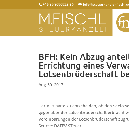
+49 89 8090923-30
info@steuerkanzlei-fischl.d
BFH: Kein Abzug antei
Errichtung eines Verw
Lotsenbrüderschaft b
Aug 30, 2017
Der BFH hatte zu entscheiden, ob den Seelots
gegenüber der Lotsenbrüderschaft erbracht wo
Vereinbarungen der Lotsenbrüderschaft zugrun
Source: DATEV STeuer