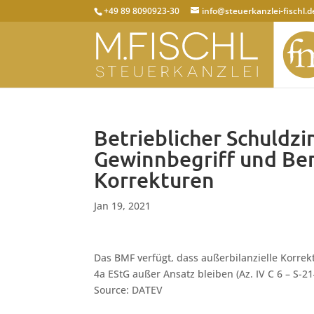
+49 89 8090923-30
info@steuerkanzlei-fischl.d
Betrieblicher Schuldzi
Gewinnbegriff und Ber
Korrekturen
Jan 19, 2021
Das BMF verfügt, dass außerbilanzielle Korre
4a EStG außer Ansatz bleiben (Az. IV C 6 – S-21
Source: DATEV