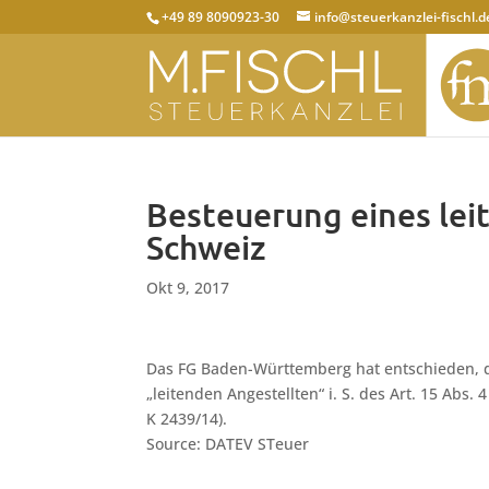
+49 89 8090923-30
info@steuerkanzlei-fischl.d
Besteuerung eines lei
Schweiz
Okt 9, 2017
Das FG Baden-Württemberg hat entschieden, d
„leitenden Angestellten“ i. S. des Art. 15 Abs
K 2439/14).
Source: DATEV STeuer